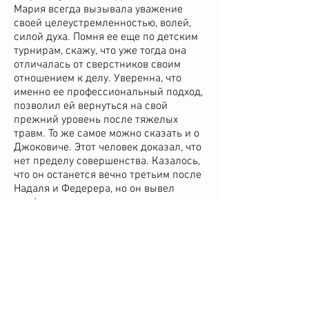
Мария всегда вызывала уважение
своей целеустремленностью, волей,
силой духа. Помня ее еще по детским
турнирам, скажу, что уже тогда она
отличалась от сверстников своим
отношением к делу. Уверенна, что
именно ее профессиональный подход,
позволил ей вернуться на свой
прежний уровень после тяжелых
травм. То же самое можно сказать и о
Джоковиче. Этот человек доказал, что
нет пределу совершенства. Казалось,
что он останется вечно третьим после
Надаля и Федерера, но он вывел
профессионализм на совершенно
иной уровень и за счет этого совершил
огромный скачок вперед.
А теперь немного конкретики. Что вас
делает профессионалом:
Желание посвятить теннису все свое
время.