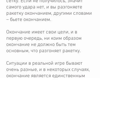
сетку. Если не получилось, значит
самого удара нет, и вы разгоняете
ракетку окончанием, другими словами
– бьете окончанием.
Окончание имеет свои цели, и в
первую очередь, ни коим образом
окончание не должно быть тем
основным, что разгоняет ракетку.
Ситуации в реальной игре бывают
очень разные, и в некоторых случаях,
окончание является единственным
средством, чем можно разогнать, но
это только некоторые случаи. На
самом же деле окончание поможет
вам в сложной ситуации, когда вы не
подошли к мячу или пропустили, или
не попали центром. Если ситуация для
игрока была удобная, при правильной
технике, все сила и все вращение
генерируется в фазе удара, окончание
используется только для контроля