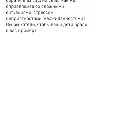
обратить взгляд на себя. Как мы
справляемся со сложными
ситуациями, стрессом,
неприятностями, неожиданностями?
Вы бы хотели, чтобы ваши дети брали
с вас пример?
Видите ли, для меня, результатом
правильного родительского
воспитания являются не спортивные
результаты, а способность ребенка
следовать инструкциям, выполнять
задания, уважать других людей,
внимательно слушать и иметь боевой
настрой на тренировку.
Родители, которые позволяют все
своим детям, лишь бы те выигрывали,
очень скоро теряют над ними
контроль и растят агрессивных, никого
не уважающих и имеющих чувство
привилегированности детей.
Взрослые, давайте остановимся и